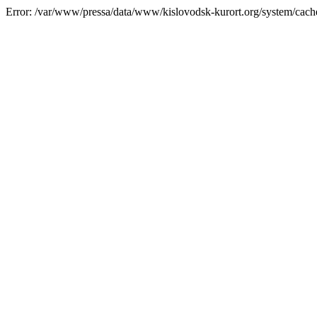
Error: /var/www/pressa/data/www/kislovodsk-kurort.org/system/cac