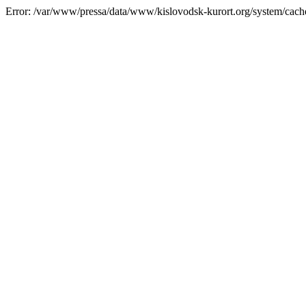
Error: /var/www/pressa/data/www/kislovodsk-kurort.org/system/cac