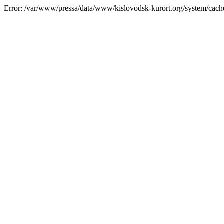
Error: /var/www/pressa/data/www/kislovodsk-kurort.org/system/cac