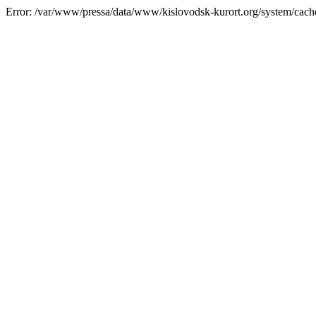
Error: /var/www/pressa/data/www/kislovodsk-kurort.org/system/cac