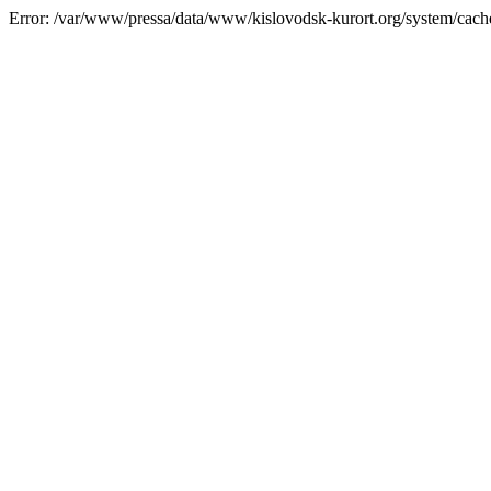
Error: /var/www/pressa/data/www/kislovodsk-kurort.org/system/cac