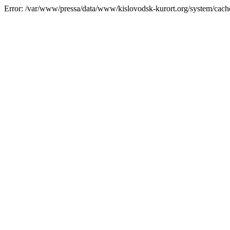
Error: /var/www/pressa/data/www/kislovodsk-kurort.org/system/cac