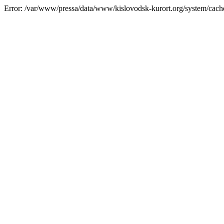
Error: /var/www/pressa/data/www/kislovodsk-kurort.org/system/cac