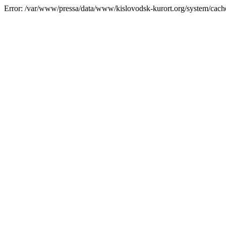
Error: /var/www/pressa/data/www/kislovodsk-kurort.org/system/cac