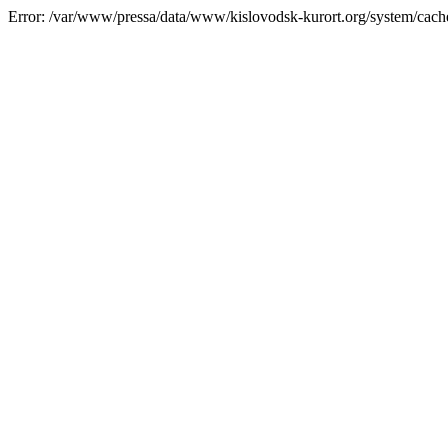
Error: /var/www/pressa/data/www/kislovodsk-kurort.org/system/cac