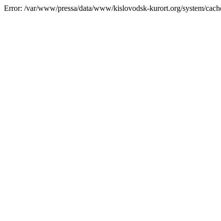
Error: /var/www/pressa/data/www/kislovodsk-kurort.org/system/cac