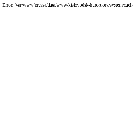
Error: /var/www/pressa/data/www/kislovodsk-kurort.org/system/cac