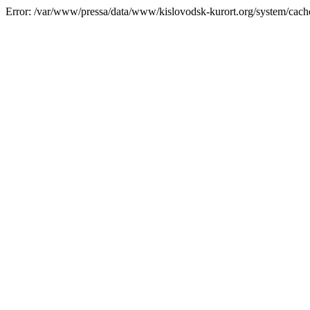
Error: /var/www/pressa/data/www/kislovodsk-kurort.org/system/cac