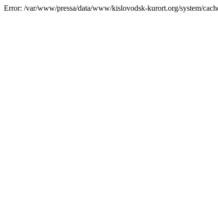
Error: /var/www/pressa/data/www/kislovodsk-kurort.org/system/cac