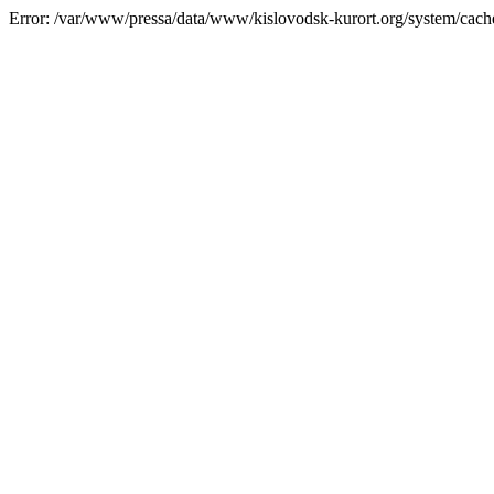
Error: /var/www/pressa/data/www/kislovodsk-kurort.org/system/cac