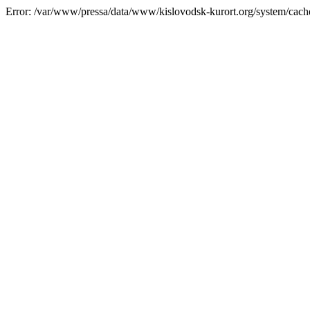
Error: /var/www/pressa/data/www/kislovodsk-kurort.org/system/cac