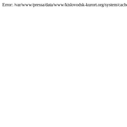
Error: /var/www/pressa/data/www/kislovodsk-kurort.org/system/cac