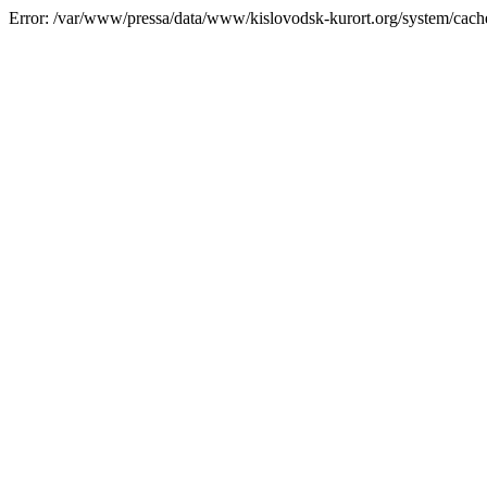
Error: /var/www/pressa/data/www/kislovodsk-kurort.org/system/cac