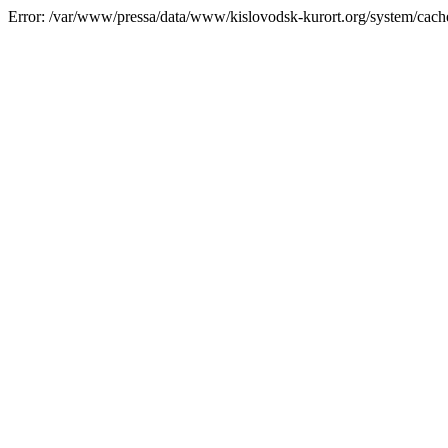
Error: /var/www/pressa/data/www/kislovodsk-kurort.org/system/cac