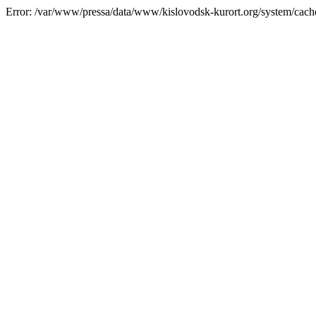
Error: /var/www/pressa/data/www/kislovodsk-kurort.org/system/cac