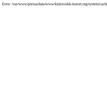
Error: /var/www/pressa/data/www/kislovodsk-kurort.org/system/cac