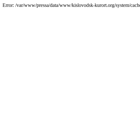
Error: /var/www/pressa/data/www/kislovodsk-kurort.org/system/cac