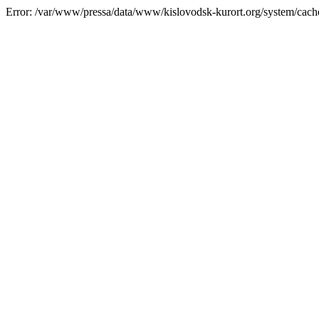
Error: /var/www/pressa/data/www/kislovodsk-kurort.org/system/cac