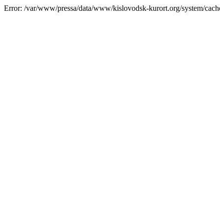
Error: /var/www/pressa/data/www/kislovodsk-kurort.org/system/cac