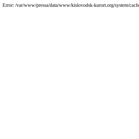
Error: /var/www/pressa/data/www/kislovodsk-kurort.org/system/cac