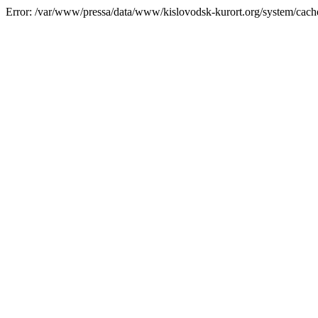
Error: /var/www/pressa/data/www/kislovodsk-kurort.org/system/cac