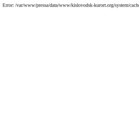
Error: /var/www/pressa/data/www/kislovodsk-kurort.org/system/cac