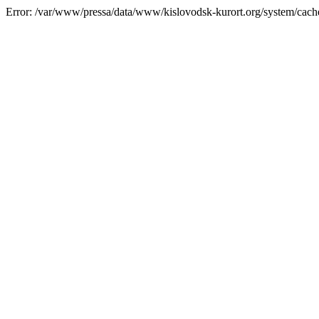
Error: /var/www/pressa/data/www/kislovodsk-kurort.org/system/cac