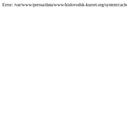
Error: /var/www/pressa/data/www/kislovodsk-kurort.org/system/cac