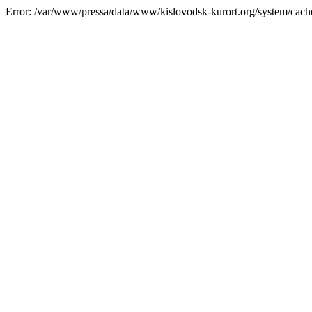
Error: /var/www/pressa/data/www/kislovodsk-kurort.org/system/cac