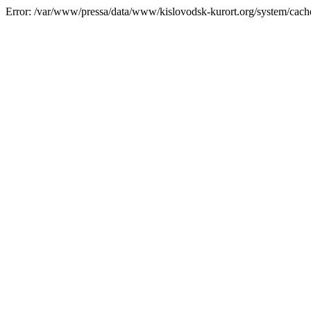
Error: /var/www/pressa/data/www/kislovodsk-kurort.org/system/cac