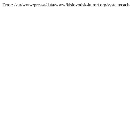
Error: /var/www/pressa/data/www/kislovodsk-kurort.org/system/cac