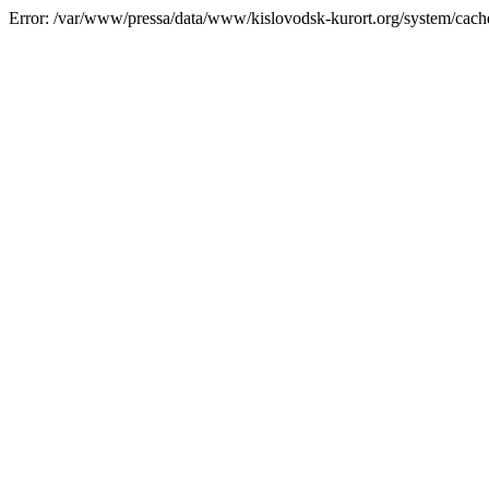
Error: /var/www/pressa/data/www/kislovodsk-kurort.org/system/cac