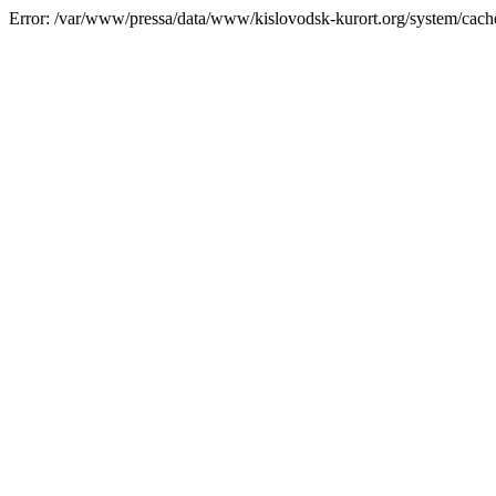
Error: /var/www/pressa/data/www/kislovodsk-kurort.org/system/cac