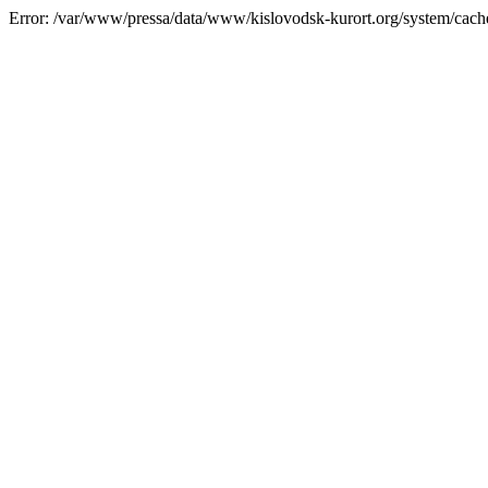
Error: /var/www/pressa/data/www/kislovodsk-kurort.org/system/cac