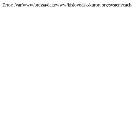
Error: /var/www/pressa/data/www/kislovodsk-kurort.org/system/cac