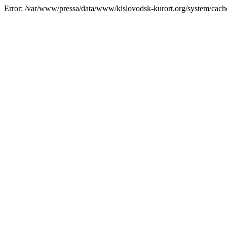
Error: /var/www/pressa/data/www/kislovodsk-kurort.org/system/cac