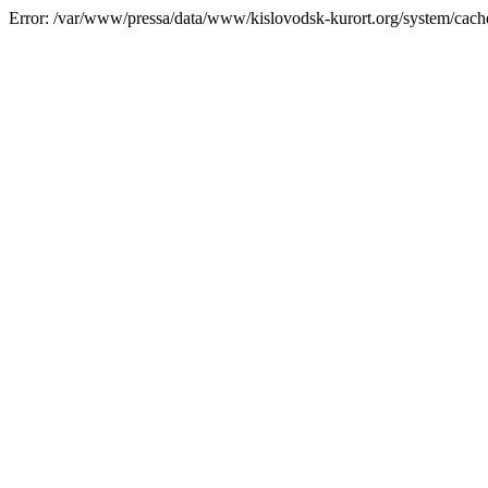
Error: /var/www/pressa/data/www/kislovodsk-kurort.org/system/cac