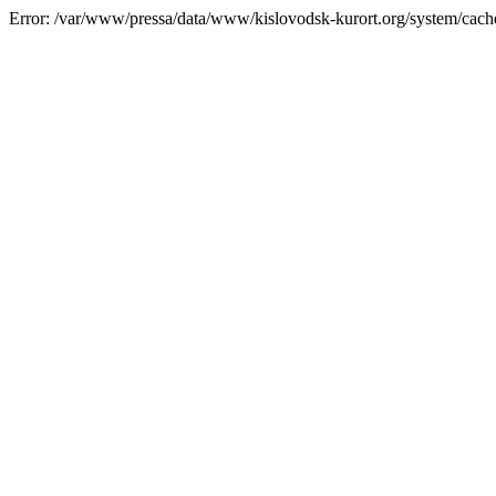
Error: /var/www/pressa/data/www/kislovodsk-kurort.org/system/cac