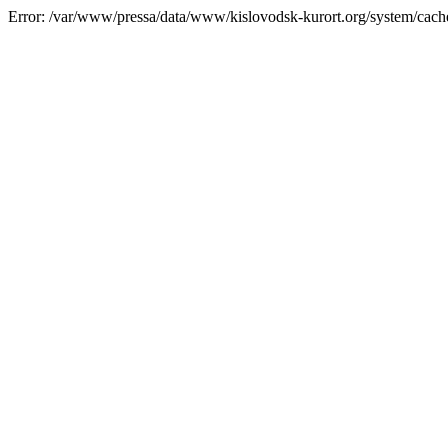
Error: /var/www/pressa/data/www/kislovodsk-kurort.org/system/cac