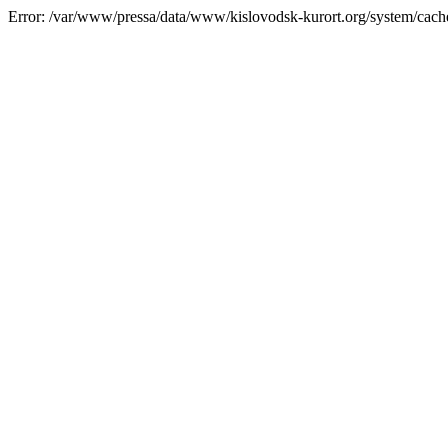
Error: /var/www/pressa/data/www/kislovodsk-kurort.org/system/cac