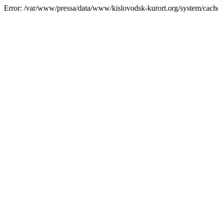
Error: /var/www/pressa/data/www/kislovodsk-kurort.org/system/cac