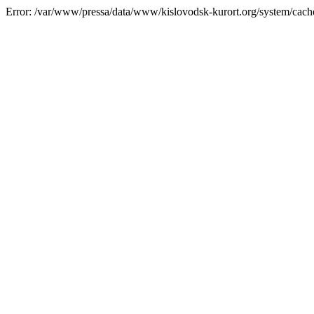
Error: /var/www/pressa/data/www/kislovodsk-kurort.org/system/cac