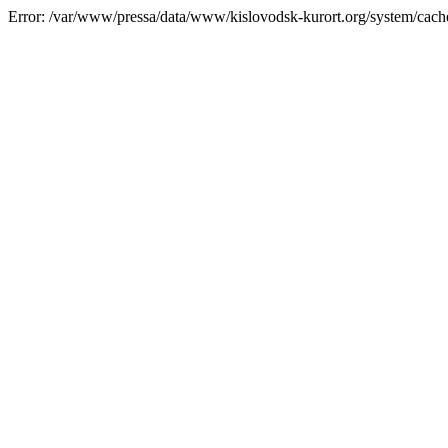
Error: /var/www/pressa/data/www/kislovodsk-kurort.org/system/cac