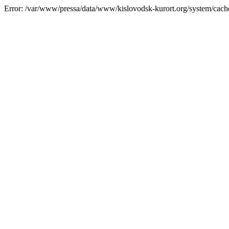
Error: /var/www/pressa/data/www/kislovodsk-kurort.org/system/cac