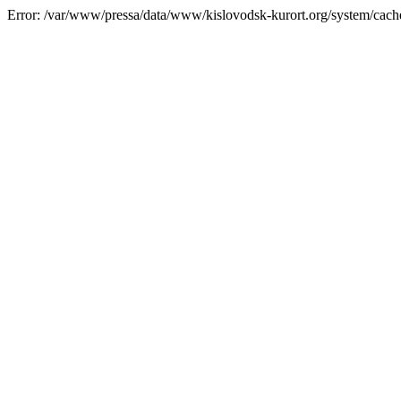
Error: /var/www/pressa/data/www/kislovodsk-kurort.org/system/cac