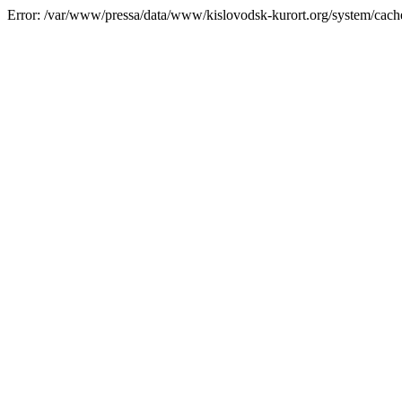
Error: /var/www/pressa/data/www/kislovodsk-kurort.org/system/cac