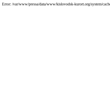
Error: /var/www/pressa/data/www/kislovodsk-kurort.org/system/cac