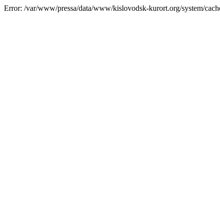
Error: /var/www/pressa/data/www/kislovodsk-kurort.org/system/cac