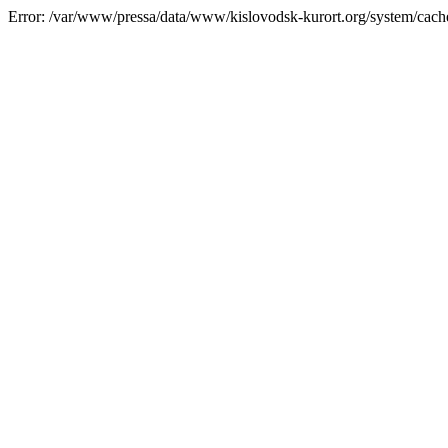
Error: /var/www/pressa/data/www/kislovodsk-kurort.org/system/cac