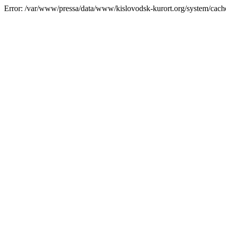
Error: /var/www/pressa/data/www/kislovodsk-kurort.org/system/cac